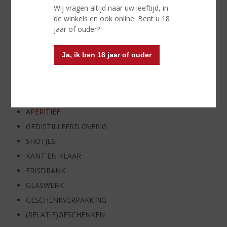
Wij vragen altijd naar uw leeftijd, in
RUM VAN DE MAAND
de winkels en ook online. Bent u 18
BIER VAN DE MAAND
jaar of ouder?
SPIRIT VAN DE MAAND
EXCLUSIEF TOPSLIJTER
Ja, ik ben 18 jaar of ouder
WIJN
WHISKY
BIER
APERITIEF
GEDISTILLEERD OVERIG
SHOTJES
KANT EN KLAAR
FRISDRANK
GLASWERK
GESCHENKVERPAKKING
(RELATIE)GESCHENKEN