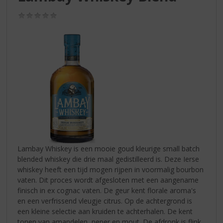
S
p
(0,0
r
/
5)
i
n
g
n
a
a
r
d
e
n
a
v
Lambay Whiskey is een mooie goud kleurige small batch
i
blended whiskey die drie maal gedistilleerd is. Deze Ierse
g
whiskey heeft een tijd mogen rijpen in voormalig bourbon
a
vaten. Dit proces wordt afgesloten met een aangename
t
finisch in ex cognac vaten. De geur kent florale aroma's
i
en een verfrissend vleugje citrus. Op de achtergrond is
e
een kleine selectie aan kruiden te achterhalen. De kent
tonen van amandelen, peper en mout. De afdronk is flink