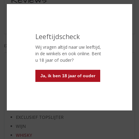
Reviews
Schrijf een review
Er zijn nog geen reviews geplaatst voor dit product
Leeftijdscheck
EXCL. BTW
INCL. BTW
Wij vragen altijd naar uw leeftijd,
in de winkels en ook online. Bent
u 18 jaar of ouder?
AANBIEDINGEN
WIJN VAN DE MAAND
Ja, ik ben 18 jaar of ouder
WHISKY VAN DE MAAND
RUM VAN DE MAAND
BIER VAN DE MAAND
SPIRIT VAN DE MAAND
EXCLUSIEF TOPSLIJTER
WIJN
WHISKY