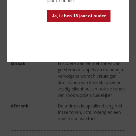
jaar of ouder?
Soort whisky
Single Malt
Ja, ik ben 18 jaar of ouder
Smaaktype Whisky
Medium & Granig
Kleur
Licht goud
Geur
Gesmolten marshmallows en
warme appels met licht gerookte
toetsen
Smaak
Friszoete aanzet met tonen van
gerstemout, appels en mandarijn.
Vervolgens wordt hij kruidiger
door tonen van kaneel, tabak en
kruidig eikenhout en ook de tonen
van rook worden duidelijker
Afdronk
De afdronk is opvallend lang met
frisse tonen, licht rokerig en een
ondertoon van turf