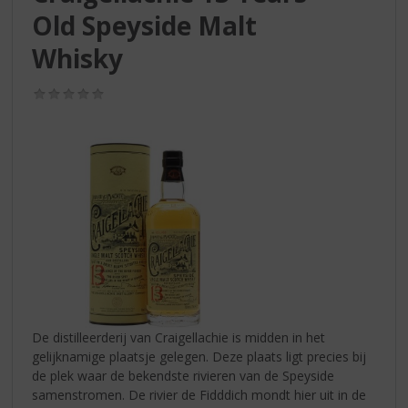
S
Old Speyside Malt
p
r
Whisky
i
n
(0,0
g
/
n
5)
a
a
r
d
e
n
a
v
i
g
a
De distilleerderij van Craigellachie is midden in het
t
gelijknamige plaatsje gelegen. Deze plaats ligt precies bij
i
de plek waar de bekendste rivieren van de Speyside
e
samenstromen. De rivier de Fidddich mondt hier uit in de