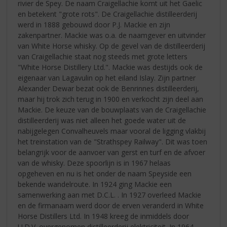
rivier de Spey. De naam Craigellachie komt uit het Gaelic
en betekent "grote rots". De Craigellachie distilleerderij
werd in 1888 gebouwd door P.J. Mackie en zijn
zakenpartner. Mackie was o.a. de naamgever en uitvinder
van White Horse whisky. Op de gevel van de distilleerderij
van Craigellachie staat nog steeds met grote letters
"White Horse Distillery Ltd.". Mackie was destijds ook de
eigenaar van Lagavulin op het eiland Islay. Zijn partner
Alexander Dewar bezat ook de Benrinnes distilleerderij,
maar hij trok zich terug in 1900 en verkocht zijn deel aan
Mackie. De keuze van de bouwplaats van de Craigellachie
distilleerderij was niet alleen het goede water uit de
nabijgelegen Convalheuvels maar vooral de ligging vlakbij
het treinstation van de "Strathspey Railway". Dit was toen
belangrijk voor de aanvoer van gerst en turf en de afvoer
van de whisky. Deze spoorlijn is in 1967 helaas
opgeheven en nu is het onder de naam Speyside een
bekende wandelroute. In 1924 ging Mackie een
samenwerking aan met D.C.L. . In 1927 overleed Mackie
en de firmanaam werd door de erven veranderd in White
Horse Distillers Ltd. In 1948 kreeg de inmiddels door
U.D.V. overgenomen distilleerderij elektriciteit. In 1964