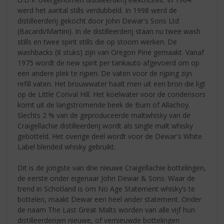
werd het aantal stills verdubbeld. In 1998 werd de
distilleerderij gekocht door John Dewar's Sons Ltd
(Bacardi/Martini). In de distilleerderij staan nu twee wash
stills en twee spirit stills die op stoom werken. De
washbacks (8 stuks) zijn van Oregon Pine gemaakt. Vanaf
1975 wordt de new spirit per tankauto afgevoerd om op
een andere plek te rijpen. De vaten voor de rijping zijn
refill vaten. Het brouwwater haalt men uit een bron die ligt
op de Little Conval Hill. Het koelwater voor de condensors
komt uit de langstromende beek de Burn of Allachoy.
Slechts 2 % van de geproduceerde maltwhisky van de
Craigellachie distilleerderij wordt als single malt whisky
gebotteld. Het overige deel wordt voor de Dewar's White
Label blended whisky gebruikt.
Dit is de jongste van drie nieuwe Craigellachie bottelingen,
de eerste onder eigenaar John Dewar & Sons. Waar de
trend in Schotland is om No Age Statement whisky’s te
bottelen, maakt Dewar een heel ander statement. Onder
de naam The Last Great Malts worden van alle vijf hun
distilleerderijen nieuwe, of vernieuwde bottelingen