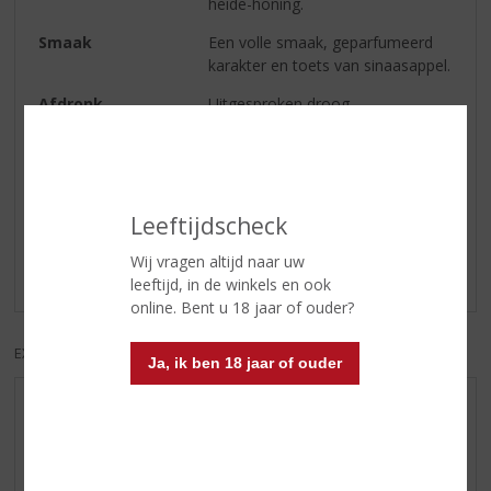
heide-honing.
Smaak
Een volle smaak, geparfumeerd
karakter en toets van sinaasappel.
Afdronk
Uitgesproken droog.
Reviews
Leeftijdscheck
Schrijf een review
Wij vragen altijd naar uw
Er zijn nog geen reviews geplaatst voor dit product
leeftijd, in de winkels en ook
online. Bent u 18 jaar of ouder?
EXCL. BTW
INCL. BTW
Ja, ik ben 18 jaar of ouder
AANBIEDINGEN
WIJN VAN DE MAAND
WHISKY VAN DE MAAND