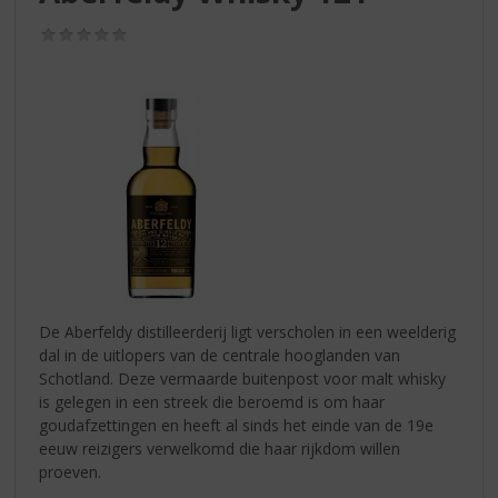
S
p
(0,0
r
/
5)
i
n
g
n
a
a
r
d
e
n
a
v
De Aberfeldy distilleerderij ligt verscholen in een weelderig
i
dal in de uitlopers van de centrale hooglanden van
g
Schotland. Deze vermaarde buitenpost voor malt whisky
a
is gelegen in een streek die beroemd is om haar
t
goudafzettingen en heeft al sinds het einde van de 19e
i
eeuw reizigers verwelkomd die haar rijkdom willen
e
proeven.