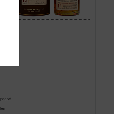
jnrood
len