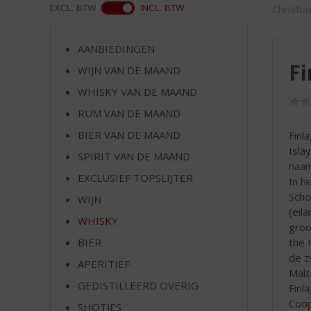
d
ASS
EXCL. BTW
INCL. BTW
Christia
S
p
r
AANBIEDINGEN
i
Fi
WIJN VAN DE MAAND
n
WHISKY VAN DE MAAND
g
n
RUM VAN DE MAAND
a
BIER VAN DE MAAND
Finl
a
Isla
r
SPIRIT VAN DE MAAND
naam
d
EXCLUSIEF TOPSLIJTER
In h
e
Scho
WIJN
n
(eil
a
WHISKY
groo
v
the 
BIER
i
de z
g
APERITIEF
Malt
a
GEDISTILLEERD OVERIG
Finl
t
Coop
SHOTJES
i