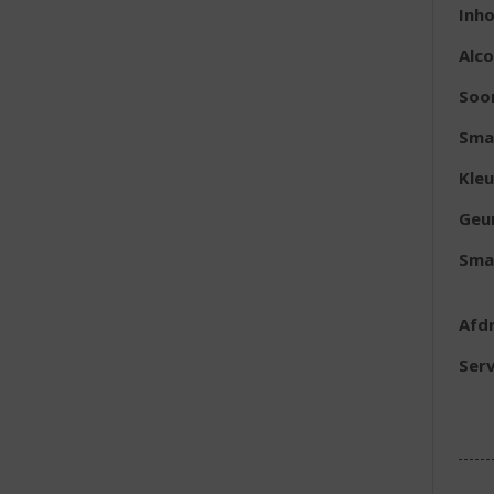
Inh
Alc
Soo
Sma
Kleu
Geu
Sma
Afd
Serv