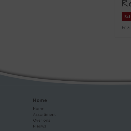
R
Sch
Er z
Home
Home
Assortiment
Over ons
Nieuws