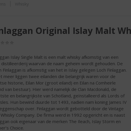
ORTIMENT
ens
Whisky
nlaggan Original Islay Malt W
(0,0
/
5)
aggan Islay Single Malt is een malt whisky afkomstig van een
y distilleerderij waarvan de naam geheim wordt gehouden. De
 Finlaggan is afkomstig van het in Islay gelegen Loch Finlaggan.
et meer liggen twee eilanden die belangrijk waren voor de
tse historie, Eilan Mor (groot eiland) en Eilan na Comheirle
and van bestuur). Hier werd namelijk de Clan Macdonald, de
tste en belangrijkste van Schotland, geïnstalleerd als Lords of
Isles. Hun bewind duurde tot 1493, nadien nam koning James IV
eggenschap over. Finlaggan wordt gebotteld door de Vintage
 Whisky Company. De firma werd in 1992 opgericht en is naast
aggan ook eigenaar van de merken The Ileach, Islay Storm en
er’s Choice.