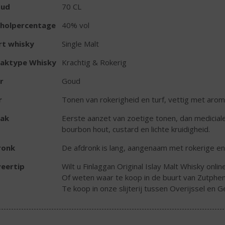
oud
70 CL
oholpercentage
40% vol
rt whisky
Single Malt
aktype Whisky
Krachtig & Rokerig
r
Goud
r
Tonen van rokerigheid en turf, vettig met aroma
ak
Eerste aanzet van zoetige tonen, dan medicial
bourbon hout, custard en lichte kruidigheid.
ronk
De afdronk is lang, aangenaam met rokerige en 
eertip
Wilt u Finlaggan Original Islay Malt Whisky onlin
Of weten waar te koop in de buurt van Zutphen
Te koop in onze slijterij tussen Overijssel en G