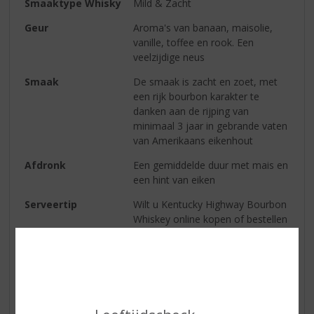
Smaaktype Whisky
Mild & Zacht
Geur
Aroma's van banaan, maisolie,
vanille, toffee en rook. Een
veelzijdige neus
Smaak
De smaak is zacht en zoet, met
een rijk bourbon karakter te
danken aan de rijping van
minimaal 3 jaar in gebrande vaten
van Amerikaans eikenhout
Afdronk
Een gemiddelde duur met mais en
een hint van eiken
Serveertip
Wilt u Kentucky Highway Bourbon
Whiskey online kopen of bestellen
?
Of weten waar te koop in de
buurt van Zutphen,Holten,
Deventer, Apeldoorn ?
Te koop in onze slijterij tussen
Overijssel en Gelderland