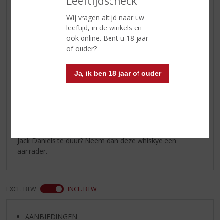
Leeftijdscheck
Wij vragen altijd naar uw
leeftijd, in de winkels en
Reviews
ook online. Bent u 18 jaar
of ouder?
Schrijf een review
Mario
Ja, ik ben 18 jaar of ouder
04-08-2021
(5,0
/
5)
Kentucky Highway
Jack Daniels te duur? Neem dan deze whiskye een
aanrader.
EXCL. BTW
INCL. BTW
AANBIEDINGEN