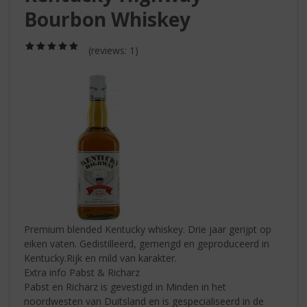
S
Bourbon Whiskey
p
r
i
(5,0
(reviews: 1)
/
n
5)
g
n
a
a
r
d
e
n
a
v
i
Premium blended Kentucky whiskey. Drie jaar gerijpt op
g
eiken vaten. Gedistilleerd, gemengd en geproduceerd in
a
Kentucky.Rijk en mild van karakter.
t
Extra info Pabst & Richarz
i
Pabst en Richarz is gevestigd in Minden in het
e
noordwesten van Duitsland en is gespecialiseerd in de