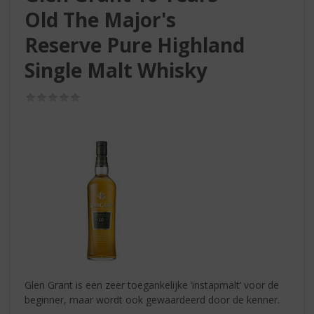
S
Old The Major's
p
r
Reserve Pure Highland
i
n
Single Malt Whisky
g
n
(0,0
a
/
5)
a
r
d
e
n
a
v
i
g
a
t
i
Glen Grant is een zeer toegankelijke ‘instapmalt’ voor de
e
beginner, maar wordt ook gewaardeerd door de kenner.