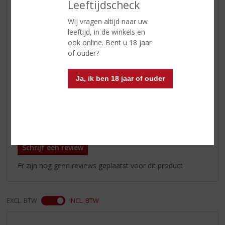
Leeftijdscheck
Serveertip
Wilt u Glen Grant 10 Years Old
Wij vragen altijd naar uw
Single Malt Whisky online kopen
leeftijd, in de winkels en
of bestellen ?
ook online. Bent u 18 jaar
Of weten waar te koop is in de
of ouder?
buurt van Zutphen,Holten,
Deventer, Apeldoorn ?
Te koop in onze slijterij tussen
Ja, ik ben 18 jaar of ouder
Overijssel en Gelderland
Reviews
Schrijf een review
Er zijn nog geen reviews geplaatst voor dit product
EXCL. BTW
INCL. BTW