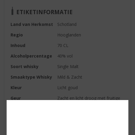
ETIKETINFORMATIE
Land van Herkomst
Schotland
Regio
Hooglanden
Inhoud
70 CL
Alcoholpercentage
40% vol
Soort whisky
Single Malt
Smaaktype Whisky
Mild & Zacht
Kleur
Licht goud
Geur
Zacht en licht droog met fruitige
tonen als appel
Smaak
Romig en fruitig
Afdronk
Rijk en zacht met een hint van
specerijen