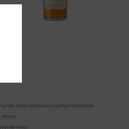
ning met zoete marsepein en pittige marmelade
, ananas
Speyside-mout