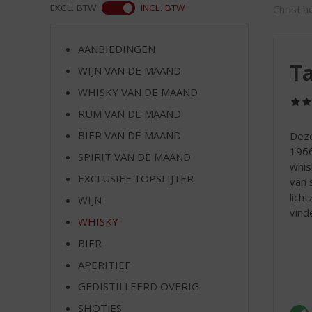
d
ASS
EXCL. BTW
INCL. BTW
Christia
S
p
r
AANBIEDINGEN
i
Ta
WIJN VAN DE MAAND
n
WHISKY VAN DE MAAND
g
n
RUM VAN DE MAAND
a
BIER VAN DE MAAND
Deze
a
1966
r
SPIRIT VAN DE MAAND
whis
d
EXCLUSIEF TOPSLIJTER
van 
e
lich
WIJN
n
vinde
a
WHISKY
v
BIER
i
g
APERITIEF
a
GEDISTILLEERD OVERIG
t
SHOTJES
i