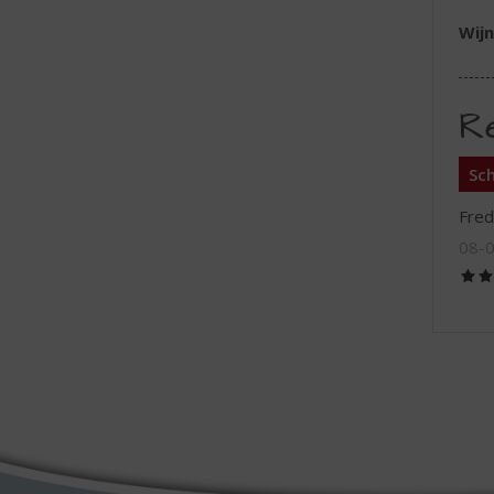
Wijn
R
Sch
Fred
08-