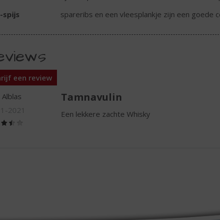
-spijs
spareribs en een vleesplankje zijn een goede 
eviews
rijf een review
Tamnavulin
 Alblas
01-2021
Een lekkere zachte Whisky
(3,5
/
5)