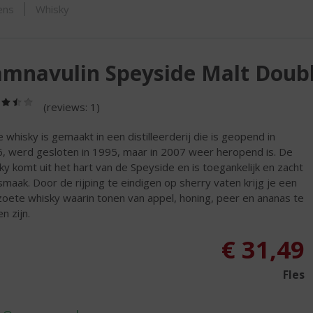
ORTIMENT
ens
Whisky
mnavulin Speyside Malt Doub
(3,5
(reviews: 1)
/
5)
 whisky is gemaakt in een distilleerderij die is geopend in
, werd gesloten in 1995, maar in 2007 weer heropend is. De
ky komt uit het hart van de Speyside en is toegankelijk en zacht
smaak. Door de rijping te eindigen op sherry vaten krijg je een
tzoete whisky waarin tonen van appel, honing, peer en ananas te
n zijn.
€
31,49
Fles