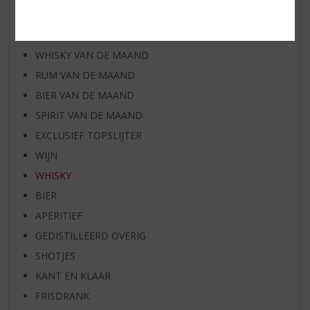
AANBIEDINGEN
WIJN VAN DE MAAND
WHISKY VAN DE MAAND
RUM VAN DE MAAND
BIER VAN DE MAAND
SPIRIT VAN DE MAAND
EXCLUSIEF TOPSLIJTER
WIJN
WHISKY
BIER
APERITIEF
GEDISTILLEERD OVERIG
SHOTJES
KANT EN KLAAR
FRISDRANK