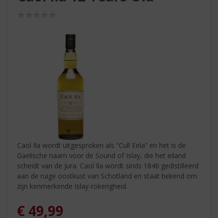
S
p
(0,0
r
/
5)
i
n
g
n
a
a
r
d
e
n
a
v
Caol Ila wordt uitgesproken als “Cull Eela” en het is de
i
Gaelische naam voor de Sound of Islay, die het eiland
g
scheidt van de Jura. Caol Ila wordt sinds 1846 gedistilleerd
a
aan de ruige oostkust van Schotland en staat bekend om
t
zijn kenmerkende Islay-rokerigheid.
i
e
€
49,99