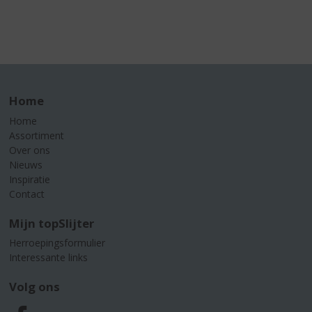
Home
Home
Assortiment
Over ons
Nieuws
Inspiratie
Contact
Mijn topSlijter
Herroepingsformulier
Interessante links
Volg ons