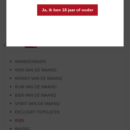
Reviews
Ja, ik ben 18 jaar of ouder
Schrijf een review
Er zijn nog geen reviews geplaatst voor dit product
EXCL. BTW
INCL. BTW
AANBIEDINGEN
WIJN VAN DE MAAND
WHISKY VAN DE MAAND
RUM VAN DE MAAND
BIER VAN DE MAAND
SPIRIT VAN DE MAAND
EXCLUSIEF TOPSLIJTER
WIJN
WHISKY