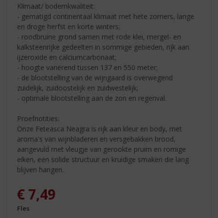
Klimaat/ bodemkwaliteit:
- gematigd continentaal klimaat met hete zomers, lange
en droge herfst en korte winters;
- roodbruine grond samen met rode klei, mergel- en
kalksteenrijke gedeelten in sommige gebieden, rijk aan
ijzeroxide en calciumcarbonaat;
- hoogte variërend tussen 137 en 550 meter;
- de blootstelling van de wijngaard is overwegend
zuidelijk, zuidoostelijk en zuidwestelijk;
- optimale blootstelling aan de zon en regenval.
Proefnotities:
Onze Feteasca Neagra is rijk aan kleur en body, met
aroma's van wijnbladeren en versgebakken brood,
aangevuld met vleugje van gerookte pruim en romige
eiken, een solide structuur en kruidige smaken die lang
blijven hangen.
€
7,49
Fles