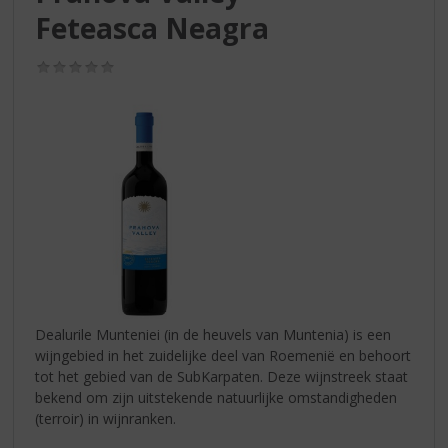
S
Feteasca Neagra
p
r
i
(0,0
/
n
5)
g
n
a
a
r
d
e
n
a
v
i
Dealurile Munteniei (in de heuvels van Muntenia) is een
g
wijngebied in het zuidelijke deel van Roemenië en behoort
a
tot het gebied van de SubKarpaten. Deze wijnstreek staat
t
bekend om zijn uitstekende natuurlijke omstandigheden
i
(terroir) in wijnranken.
e