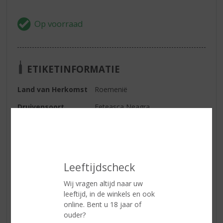
ETIKETINFORMATIE
Land van Herkomst
Roemenië
Druivensoort
Feteasca Neagra
Inhoud
75 CL
Alcoholpercentage
13.5% vol
Soort wijn
Rood
Leeftijdscheck
Wijn-spijs
Een perfecte voor bij pasta, rode
Wij vragen altijd naar uw
vleesgerechten en fijne kazen.
leeftijd, in de winkels en ook
online. Bent u 18 jaar of
ouder?