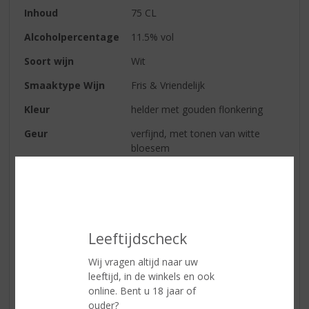
Inhoud
75 CL
Alcoholpercentage
11.5% vol
Soort wijn
Wit
Smaaktype Wijn
Fris & Vriendelijk
Kleur
helder met gouden flonkering
Geur
verfijnd, met tonen van witte
bloesem
Smaak
fris en delicaat
Afdronk
aangenaam met een licht
pepertje
Wijn-spijs
heerlijk als aperitief, maar past
Leeftijdscheck
ook bij haast elk gerecht
Wij vragen altijd naar uw
Serveertip
8 - 10 ⁰C
leeftijd, in de winkels en ook
online. Bent u 18 jaar of
ouder?