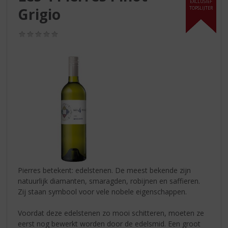
S
EXCLUSIEF
Grigio
TOPSLIJTER
p
r
i
(0,0
/
n
5)
g
n
a
a
r
d
e
n
a
v
i
Pierres betekent: edelstenen. De meest bekende zijn
g
natuurlijk diamanten, smaragden, robijnen en saffieren.
a
Zij staan symbool voor vele nobele eigenschappen.
t
i
Voordat deze edelstenen zo mooi schitteren, moeten ze
e
eerst nog bewerkt worden door de edelsmid. Een groot