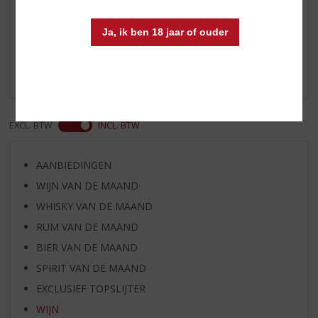
Reviews
Ja, ik ben 18 jaar of ouder
Schrijf een review
Er zijn nog geen reviews geplaatst voor dit product
EXCL. BTW
INCL. BTW
AANBIEDINGEN
WIJN VAN DE MAAND
WHISKY VAN DE MAAND
RUM VAN DE MAAND
BIER VAN DE MAAND
SPIRIT VAN DE MAAND
EXCLUSIEF TOPSLIJTER
WIJN