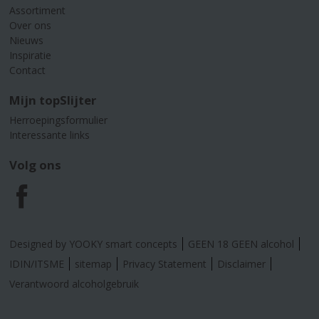
Assortiment
Over ons
Nieuws
Inspiratie
Contact
Mijn topSlijter
Herroepingsformulier
Interessante links
Volg ons
F
a
Designed by YOOKY smart concepts
GEEN 18 GEEN alcohol
c
IDIN/ITSME
sitemap
Privacy Statement
Disclaimer
Verantwoord alcoholgebruik
e