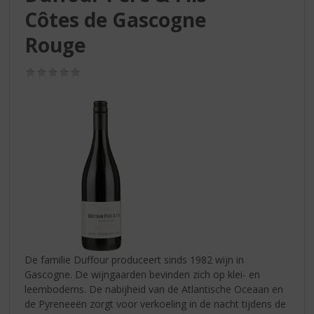
S
Côtes de Gascogne
p
r
Rouge
i
n
(0,0
g
/
n
5)
a
a
r
d
e
n
a
v
i
g
a
De familie Duffour produceert sinds 1982 wijn in
t
Gascogne. De wijngaarden bevinden zich op klei- en
i
leembodems. De nabijheid van de Atlantische Oceaan en
e
de Pyreneeën zorgt voor verkoeling in de nacht tijdens de