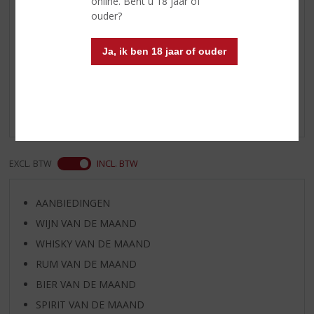
online. Bent u 18 jaar of
Serveertip
12 °C
ouder?
Reviews
Ja, ik ben 18 jaar of ouder
Schrijf een review
Er zijn nog geen reviews geplaatst voor dit product
EXCL. BTW
INCL. BTW
AANBIEDINGEN
WIJN VAN DE MAAND
WHISKY VAN DE MAAND
RUM VAN DE MAAND
BIER VAN DE MAAND
SPIRIT VAN DE MAAND