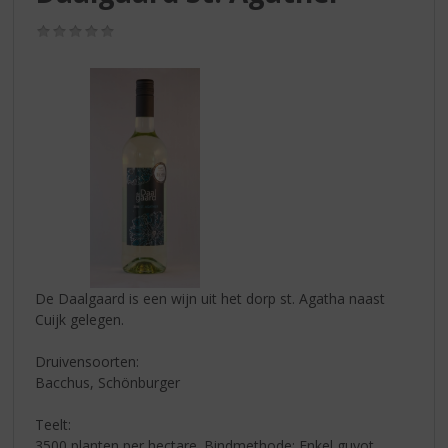
S
p
(0,0
r
/
5)
i
n
g
n
a
a
r
d
e
n
a
v
De Daalgaard is een wijn uit het dorp st. Agatha naast
i
Cuijk gelegen.
g
a
Druivensoorten:
t
Bacchus, Schönburger
i
e
Teelt:
3500 planten per hectare. Bindmethode: Enkel guyot.