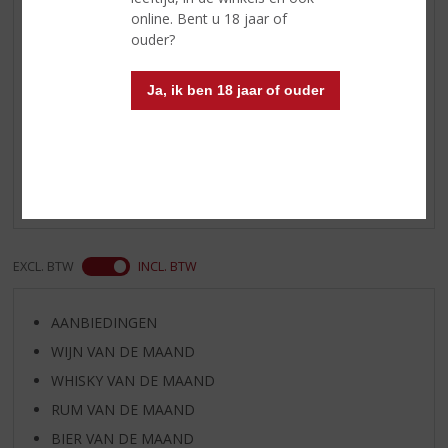
geur en smaak van tropisch fruit,
online. Bent u 18 jaar of
peer
ouder?
Ja, ik ben 18 jaar of ouder
Reviews
Schrijf een review
Er zijn nog geen reviews geplaatst voor dit product
EXCL. BTW
INCL. BTW
AANBIEDINGEN
WIJN VAN DE MAAND
WHISKY VAN DE MAAND
RUM VAN DE MAAND
BIER VAN DE MAAND