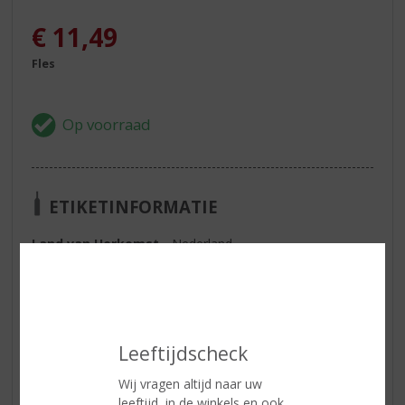
€
11,49
Fles
ETIKETINFORMATIE
Land van Herkomst
Nederland
Inhoud
75 CL
Alcoholpercentage
11.8% vol
Soort wijn
Wit
Leeftijdscheck
Smaaktype Wijn
Fris & Droog
Wij vragen altijd naar uw
Afdronk
fris-fruitige wijn. lichte kruidig.
leeftijd, in de winkels en ook