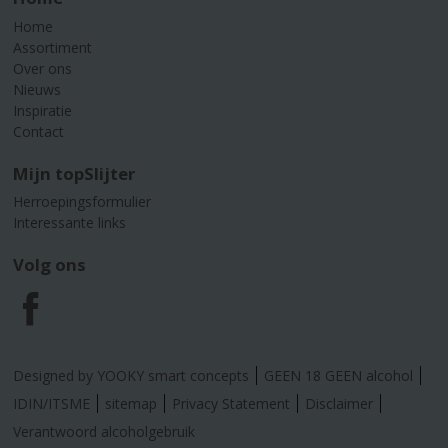
Home
Assortiment
Over ons
Nieuws
Inspiratie
Contact
Mijn topSlijter
Herroepingsformulier
Interessante links
Volg ons
F
a
Designed by YOOKY smart concepts
GEEN 18 GEEN alcohol
c
IDIN/ITSME
sitemap
Privacy Statement
Disclaimer
Verantwoord alcoholgebruik