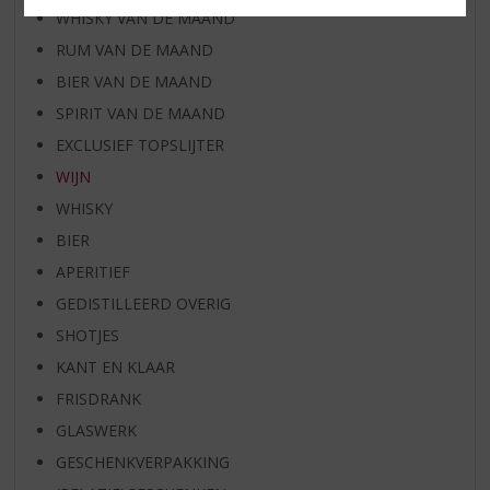
WHISKY VAN DE MAAND
RUM VAN DE MAAND
BIER VAN DE MAAND
SPIRIT VAN DE MAAND
EXCLUSIEF TOPSLIJTER
WIJN
WHISKY
BIER
APERITIEF
GEDISTILLEERD OVERIG
SHOTJES
KANT EN KLAAR
FRISDRANK
GLASWERK
GESCHENKVERPAKKING