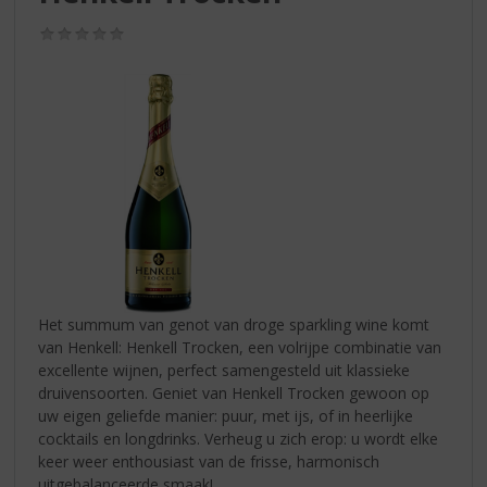
S
p
(0,0
r
/
5)
i
n
g
n
a
a
r
d
e
n
a
v
Het summum van genot van droge sparkling wine komt
i
van Henkell: Henkell Trocken, een volrijpe combinatie van
g
excellente wijnen, perfect samengesteld uit klassieke
a
druivensoorten. Geniet van Henkell Trocken gewoon op
t
uw eigen geliefde manier: puur, met ijs, of in heerlijke
i
cocktails en longdrinks. Verheug u zich erop: u wordt elke
e
keer weer enthousiast van de frisse, harmonisch
uitgebalanceerde smaak!