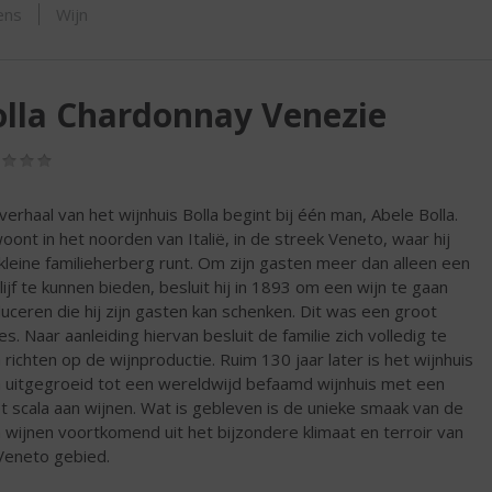
ORTIMENT
ens
Wijn
lla Chardonnay Venezie
(0,0
/
5)
verhaal van het wijnhuis Bolla begint bij één man, Abele Bolla.
woont in het noorden van Italië, in de streek Veneto, waar hij
kleine familieherberg runt. Om zijn gasten meer dan alleen een
lijf te kunnen bieden, besluit hij in 1893 om een wijn te gaan
uceren die hij zijn gasten kan schenken. Dit was een groot
es. Naar aanleiding hiervan besluit de familie zich volledig te
 richten op de wijnproductie. Ruim 130 jaar later is het wijnhuis
a uitgegroeid tot een wereldwijd befaamd wijnhuis met een
t scala aan wijnen. Wat is gebleven is de unieke smaak van de
a wijnen voortkomend uit het bijzondere klimaat en terroir van
Veneto gebied.