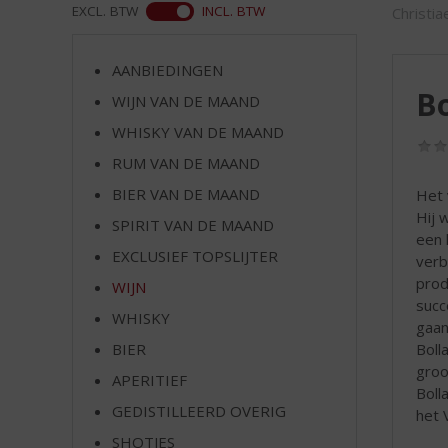
d
ASS
EXCL. BTW
INCL. BTW
Christia
S
p
r
AANBIEDINGEN
i
Bo
WIJN VAN DE MAAND
n
WHISKY VAN DE MAAND
g
n
RUM VAN DE MAAND
a
BIER VAN DE MAAND
Het 
a
Hij 
r
SPIRIT VAN DE MAAND
een 
d
EXCLUSIEF TOPSLIJTER
verb
e
prod
WIJN
n
succ
a
WHISKY
gaan
v
Boll
BIER
i
groo
g
APERITIEF
Boll
a
GEDISTILLEERD OVERIG
het 
t
SHOTJES
i