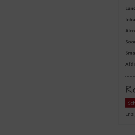
Lan
Inh
Alc
Soor
Sma
Afd
R
Sch
Er z