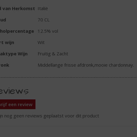
d van Herkomst
Italië
oud
70 CL
oholpercentage
12.5% vol
t wijn
Wit
aktype Wijn
Fruitig & Zacht
ronk
Middellange frisse afdronk,mooie chardonnay.
eviews
rijf een review
ijn nog geen reviews geplaatst voor dit product