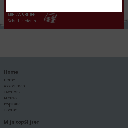
Za
:
09.30-17.00 uur
Zo:
Gesloten
NIEUWSBRIEF
Schrijf je hier in
Home
Home
Assortiment
Over ons
Nieuws
Inspiratie
Contact
Mijn topSlijter