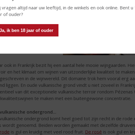
j vragen altijd naar uw leeftijd, in de winkels en ook online. Bent u
ar of ouder?
Ja, ik ben 18 jaar of ouder
r ook in Frankrijk bezit hij een aantal hele mooie wijngaarden. H
roir en het klimaat om wijnen van uitzonderlijke kwaliteit te mak
geschreven in de wijnwereld. Dit domaine trok hem vooral erg a
nd liggen. En oude vulkanische grond vindt u niet zoveel in Frankr
entieel van dit exceptionele vulkanische terroir rondom Pézenas te
kwaliteitswijnen te maken met een buitengewone concentratie.
vulkanische ondergrond...
vulkanische ondergrond komt heel goed tot zijn recht in de rode 
s wordt genoemd. Beiden worden gemaakt met dezelfde druivens
rode
is gul en kruidig met veel rood fruit.
De rosé
is ook gul en kr