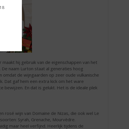
 18
ier maakt hij gebruik van de eigenschappen van het
en. De naam Lurton staat al generaties hoog
an omdat de wijngaarden op zeer oude vulkanische
ijk. Dat gaf hem een extra kick om het ware
 bewijzen. En dat is gelukt. Het is de ideale plek
en rosé wijn van Domaine de Nizas, die ook wel Le
oorten: Syrah, Grenache, Mourvèdre.
uidig maar heel verfijnd. Heerlijk tijdens de