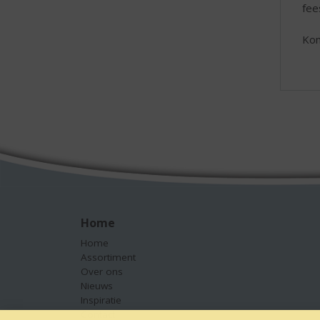
fee
Kom
Home
Home
Assortiment
Over ons
Nieuws
Inspiratie
Contact