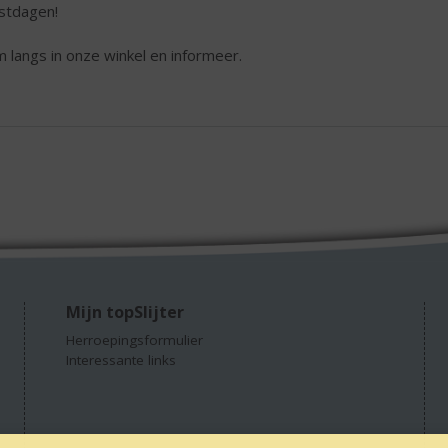
stdagen!
 langs in onze winkel en informeer.
Mijn topSlijter
Herroepingsformulier
Interessante links