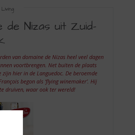
Living
de Nizas uit Zuid-
k
aarden van domaine de Nizas heel veel dagen
unnen voortbrengen. Net buiten de plaats
e zijn hier in de Languedoc. De beroemde
rançois begon als ‘flying winemaker’. Hij
e druiven, waar ook ter wereld!