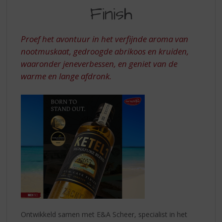
S
EDITION
Finish
p
RUM
r
CASK
i
Proef het avontuur in het verfijnde aroma van
n
FINISH
nootmuskaat, gedroogde abrikoos en kruiden,
g
waaronder jeneverbessen, en geniet van de
n
a
warme en lange afdronk.
a
r
d
e
n
a
v
i
g
a
t
i
e
Ontwikkeld samen met E&A Scheer, specialist in het