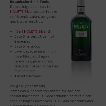
Botanische Gin + Tonic
De prachtige botanicals in
NOLET'S Silver
worden in deze
verfrissende variant aangevuld
met kruiden en citrus.
45 ml
NOLET'S Silver Gin
Circa 5 ml vers citroen- of
limoensap
Circa 5 ml siroop
Lavendel, rozemarijn, munt,
rozenblaadjes, dragon,
jeneverbes, peperkorrels,
citrusschijf of een ander kruid,
fruit of bloem
120 ml tonicwater
Voeg alle (naar smaak)
ingrediënten, behalve tonicwater, toe aan een
cocktailshaker met ijs. Goed schudden en zeef in een
copa-ballonglas boven vers ijs. Vul aan met tonicwater.
Garneer met verse botanicals.