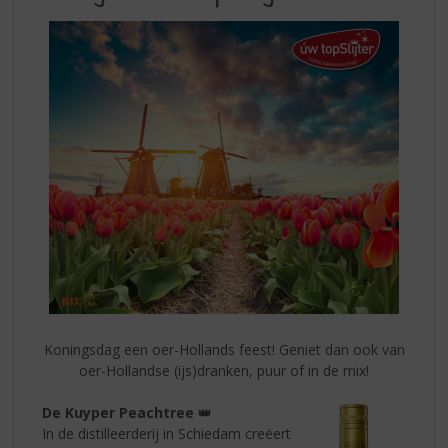
S
FOLDER
p
BIJ
r
UW
i
n
TOPSLIJTER
g
n
a
a
r
d
e
n
a
v
i
g
Koningsdag een oer-Hollands feest! Geniet dan ook van
a
oer-Hollandse (ijs)dranken, puur of in de mix!
t
i
De Kuyper Peachtree
👑
e
In de distilleerderij in Schiedam creëert