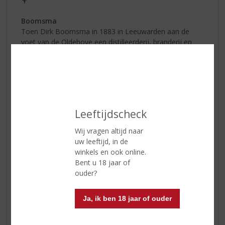
Boomsma
Toen Dirk Boomsma in 1883 in Leeuwarden aan de
voet van de Oldehove een distilleerderij, branderij en
stokerij begon, had hij niet durven dromen dat zijn
naam en levenswerk vandaag de dag nog voort zouden
leven. De vijfde generatie Boomsma’s, Saskia en
Chantoine, bouwen verder aan zijn droom. Met
dezelfde toewijding en internationale ambities.
Leeftijdscheck
Boomsma Limoen cocktail!
Heerlijk verfrissende cocktail met de
Wij vragen altijd naar
friszoete smaak van limoen en de
uw leeftijd, in de
kenmerkende smaak van tonic. Voeg
winkels en ook online.
eventueel nog een paar druppen
Bent u 18 jaar of
Boomsma Dry Gin toe voor een extra
ouder?
bite.
Ja, ik ben 18 jaar of ouder
Longdrinkglas
50 ml Boomsma Limoenlikeur
100 ml premium tonic