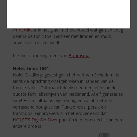
Limoen
Munt
Vul een tumblerglas met ijs. Schenk de
Boomsma
limoenlikeur
in het glas (met eventueel wat gin) en voeg
daarna de tonic toe. Garneer met limoen en munt,
zoveel als u lekker vindt.
Klik hier voor nog meer van
Boomsma
!
Nolet Sinds 1691
Nolet Distillery, gevestigd in het hart van Schiedam, is
sinds de oprichting onafgebroken in handen van de
familie Nolet. Dat maakt de distilleerderij één van de
oudste familiebedrijven van Nederland. Al elf generaties
lang!
Het resultaat is eigenzinnig en zacht met een
verrassend bouquet van Turkse roos, perzik en
framboos. Fijnproevers zijn het erover eens dat
NOLET’S Dry Gin Silver
puur én in een mix echt van een
andere orde is.