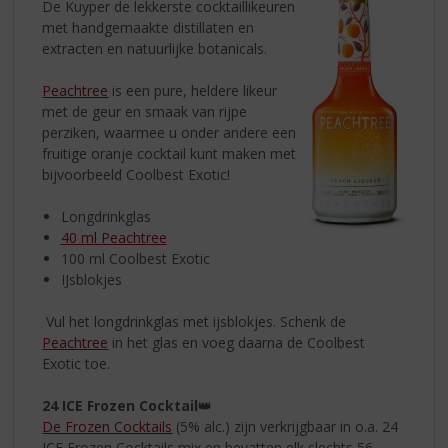
De Kuyper de lekkerste cocktaillikeuren
met handgemaakte distillaten en
extracten en natuurlijke botanicals.
Peachtree
is een pure, heldere likeur
met de geur en smaak van rijpe
perziken, waarmee u onder andere een
fruitige oranje cocktail kunt maken met
bijvoorbeeld Coolbest Exotic!
Longdrinkglas
40 ml Peachtree
100 ml Coolbest Exotic
IJsblokjes
Vul het longdrinkglas met ijsblokjes. Schenk de
Peachtree
in het glas en voeg daarna de Coolbest
Exotic toe.
24 ICE Frozen Cocktail
👑
De Frozen Cocktails
(5% alc.) zijn verkrijgbaar in o.a. 24
ICE Frozen Cocktails mix en bevatten elk slechts 56