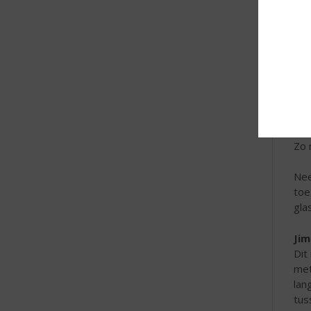
Ing
Zo 
Nee
toe
gla
Jim
Dit
met
lan
tus