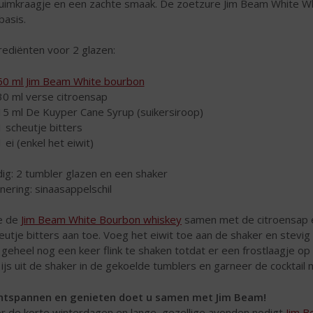
uimkraagje en een zachte smaak. De zoetzure Jim Beam White Whi
basis.
rediënten voor 2 glazen:
60 ml Jim Beam White bourbon
30 ml verse citroensap
15 ml De Kuyper Cane Syrup (suikersiroop)
1 scheutje bitters
1 ei (enkel het eiwit)
ig: 2 tumbler glazen en een shaker
nering: sinaasappelschil
e de
Jim Beam White Bourbon whiskey
samen met de citroensap en
eutje bitters aan toe. Voeg het eiwit toe aan de shaker en stevi
 geheel nog een keer flink te shaken totdat er een frostlaagje op 
 ijs uit de shaker in de gekoelde tumblers en garneer de cocktail me
tspannen en genieten doet u samen met Jim Beam!
r de korte winterdagen en lange, gezellige avonden nodigt
Jim 