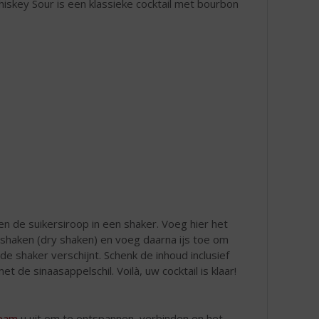
skey Sour is een klassieke cocktail met bourbon
 de suikersiroop in een shaker. Voeg hier het
g shaken (dry shaken) en voeg daarna ijs toe om
de shaker verschijnt. Schenk de inhoud inclusief
t de sinaasappelschil. Voilà, uw cocktail is klaar!
Beam
u uit om te ontspannen, verbinden en het