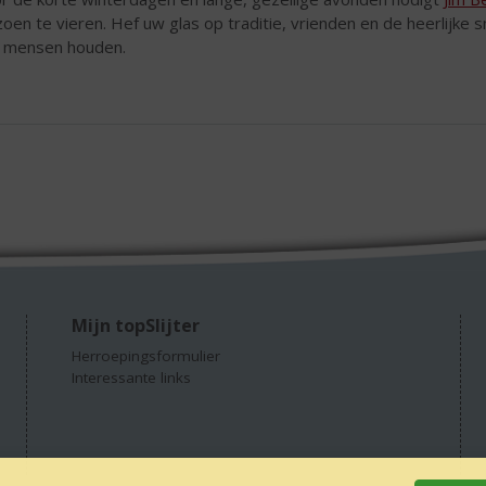
zoen te vieren. Hef uw glas op traditie, vrienden en de heerlijke
 mensen houden.
Mijn topSlijter
Herroepingsformulier
Interessante links