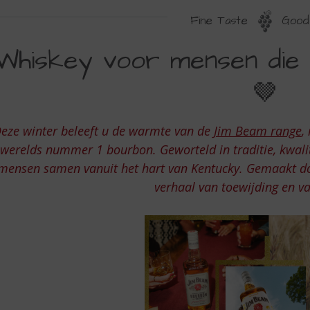
Fine Taste
Good 
HISKEY
Whiskey voor mensen die
OOR
🤎
ENSEN
IE
eze winter beleeft u de warmte van de
Jim Beam range
,
AN
 werelds nummer 1 bourbon. Geworteld in traditie, kwali
ENSEN
mensen samen vanuit het hart van Kentucky. Gemaakt doo
OUDEN
verhaal van toewijding en 