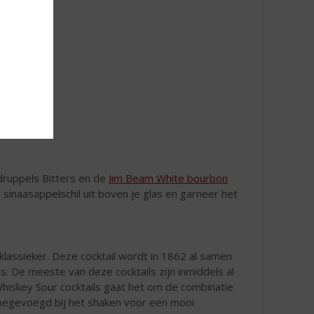
druppels Bitters en de
Jim Beam White bourbon
e sinaasappelschil uit boven je glas en garneer het
 klassieker. Deze cocktail wordt in 1862 al samen
s. De meeste van deze cocktails zijn inmiddels al
Whiskey Sour cocktails gaat het om de combinatie
 toegevoegd bij het shaken voor een mooi