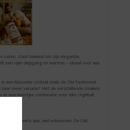
en vaten, staat bekend om zijn elegantie,
t een rijke diepgang en warmte – ideaal voor wie
n een klassieke cocktail zoals de Old Fashioned
 naar meer variatie? Met de verschillende smaken
 er een heerlijke combinatie voor elke Highball.
n. Niks ouderwets aan, wel volwassen. De Old