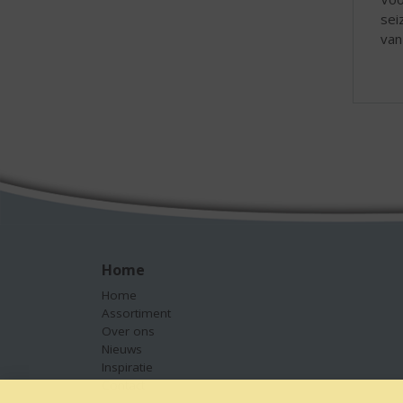
sei
van
Home
Home
Assortiment
Over ons
Nieuws
Inspiratie
Contact