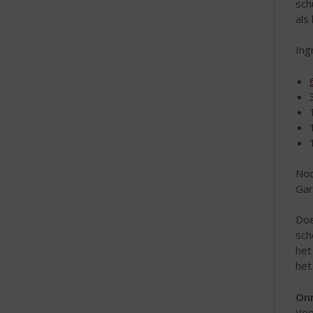
sch
als 
Ing
Nod
Gar
Do
sch
het
het
Onn
Voo