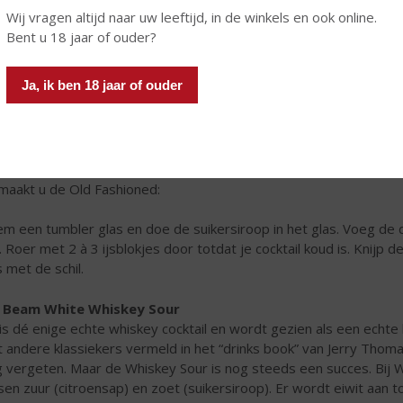
Wij vragen altijd naar uw leeftijd, in de winkels en ook online.
rediënten:
Bent u 18 jaar of ouder?
60 ml Jim Beam White bourbon
Ja, ik ben 18 jaar of ouder
10 ml suikersiroop
3 tot 5 druppels Bitters
Sinaasappelschil
IJs
maakt u de Old Fashioned:
m een tumbler glas en doe de suikersiroop in het glas. Voeg de 
. Roer met 2 à 3 ijsblokjes door totdat je cocktail koud is. Knijp d
s met de schil.
 Beam White Whiskey Sour
 is dé enige echte whiskey cocktail en wordt gezien als een echte
 andere klassiekers vermeld in het “drinks book” van Jerry Thoma
g vergeten. Maar de Whiskey Sour is nog steeds een succes. Bij 
sen zuur (citroensap) en zoet (suikersiroop). Er wordt eiwit aan