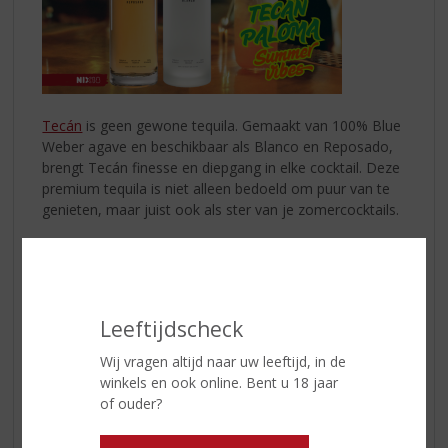
Tecán
is geen gewone tequila. Gemaakt van 100% Blue
Weber agave en beschikbaar als Blanco en Reposado,
brengt Tecán finesse en diepgang in elke cocktail. Deze
premium tequila is niet alleen bedoeld om puur van te
genieten, maar juist ook als ster van je zomercocktails.
Of je nu op een terras zit, een barbecue organiseert of
een feestje op het strand viert: met Tecán open je een
wereld aan smaak. Met zijn verfijnde smaak en hoge
kwaliteit is Tecán niet zomaar een tequila... het is een
Leeftijdscheck
ervaring op zich!
Wij vragen altijd naar uw leeftijd, in de
Probeer nu de Tecán Paloma!
winkels en ook online. Bent u 18 jaar
of ouder?
Dit heb je nodig:
* 40 ml
Tecán Blanco