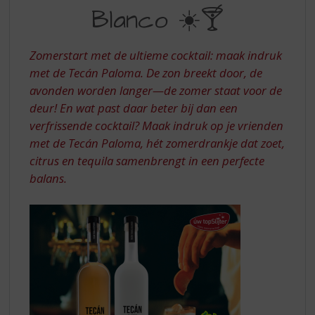
S
MET
Blanco ☀️🍸
p
TECAN
r
BLANCO
i
Zomerstart met de ultieme cocktail: maak indruk
n
met de Tecán Paloma. De zon breekt door, de
g
avonden worden langer—de zomer staat voor de
n
a
deur! En wat past daar beter bij dan een
a
verfrissende cocktail? Maak indruk op je vrienden
r
met de Tecán Paloma, hét zomerdrankje dat zoet,
d
citrus en tequila samenbrengt in een perfecte
e
balans.
n
a
v
i
g
a
t
i
e