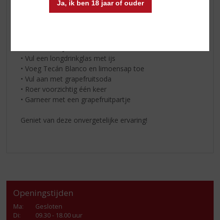
Ja, ik ben 18 jaar of ouder
* 15 ml limoensap
* Grapefruitsoda
‍* Grapefruitpartje
En zo maak je ‘m:‍
• Vul een longdrinkglas met ijs
• Voeg Tecán Blanco en limoensap toe
• Vul aan met grapefruitsoda
• Roer voorzichtig één keer
• Garneer met een grapefruitpartje
Geniet van deze onvergetelijke ervaring!
Openingstijden
Ma
:
Gesloten
Di
:
09.30 - 18.00 uur