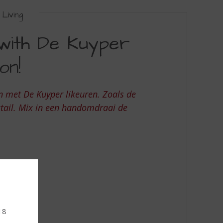
Living
 with De Kuyper
on!
en met De Kuyper likeuren. Zoals de
ktail. Mix in een handomdraai de
18