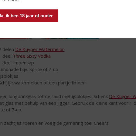
Ja, ik ben 18 jaar of ouder
2 delen
De Kuyper Watermelon
1 deel
Three Sixty Vodka
1 deel limoensap
Limonade bijv. Sprite of 7-up
IJsblokjes
Schijfje watermeloen of een partje limoen
 een longdrinkglas tot de rand met ijsblokjes. Schenk
De Kuyper 
het glas met behulp van een jigger. Gebruik de kleine kant voor 1
ite of 7-up.
n zachtjes roeren en voeg de garnering toe. Cheers!