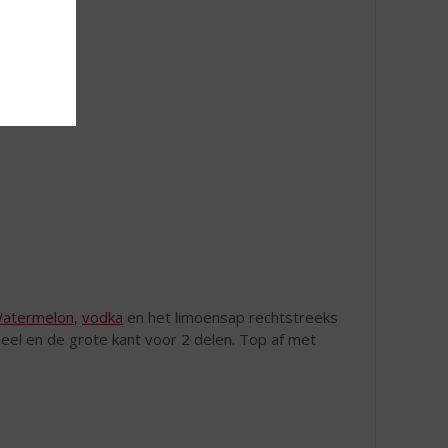
Watermelon
,
vodka
en het limoensap rechtstreeks
 deel en de grote kant voor 2 delen. Top af met