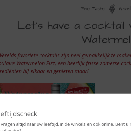
Fine Taste
Good 
ETS
Let's have a cocktail
AVE
Watermel
OCKTAIL
Werelds favoriete cocktails zijn heel gemakkelijk te mak
ITH
ulaire Watermelon Fizz, een heerlijk frisse zomerse coc
E
rediënten bij elkaar en genieten maar!
UYPER
ATERMELON
eftijdscheck
 vragen altijd naar uw leeftijd, in de winkels en ook online. Bent u 
r of ouder?