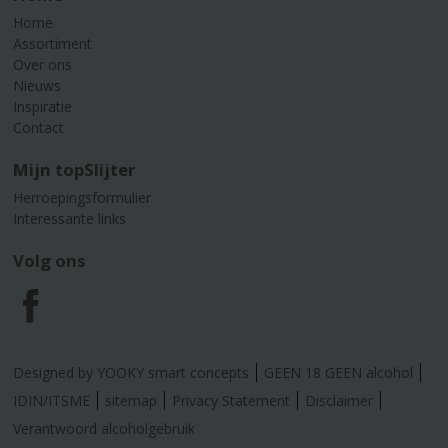
Home
Assortiment
Over ons
Nieuws
Inspiratie
Contact
Mijn topSlijter
Herroepingsformulier
Interessante links
Volg ons
F
a
Designed by YOOKY smart concepts
GEEN 18 GEEN alcohol
c
IDIN/ITSME
sitemap
Privacy Statement
Disclaimer
Verantwoord alcoholgebruik