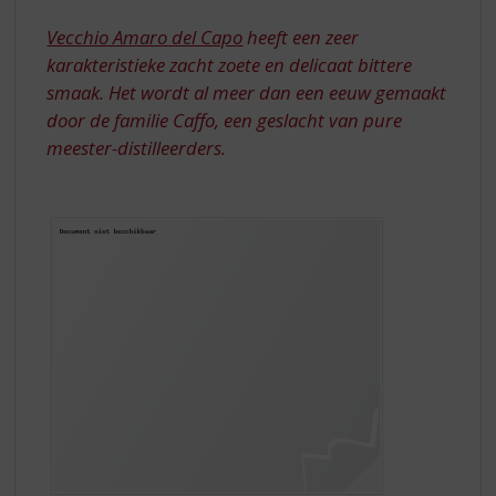
S
MEESTER-
p
Vecchio Amaro del Capo
heeft een zeer
DISTILLEERDERS
r
karakteristieke zacht zoete en delicaat bittere
i
smaak. Het wordt al meer dan een eeuw gemaakt
n
door de familie Caffo, een geslacht van pure
g
n
meester-distilleerders.
a
a
r
d
e
n
a
v
i
g
a
t
i
e