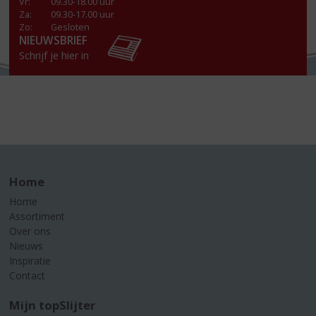
Vr
:
09.30-18.00 uur
Za
:
09.30-17.00 uur
Zo:
Gesloten
NIEUWSBRIEF
Schrijf je hier in
Home
Home
Assortiment
Over ons
Nieuws
Inspiratie
Contact
Mijn topSlijter