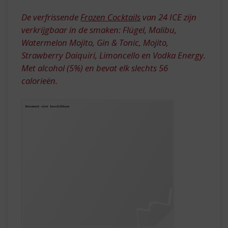
S
WITH
p
De verfrissende
Frozen Cocktails
van 24 ICE zijn
FROZEN
r
verkrijgbaar in de smaken: Flügel, Malibu,
COCKTAILS!
i
Watermelon Mojito, Gin & Tonic, Mojito,
n
Strawberry Daiquiri, Limoncello en Vodka Energy.
g
n
Met alcohol (5%) en bevat elk slechts 56
a
calorieën.
a
r
d
e
n
a
v
i
g
a
t
i
e