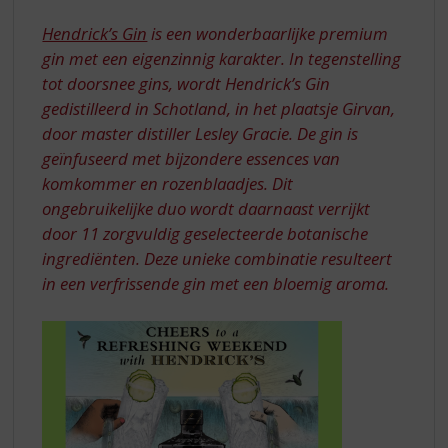
S
VERFRISSEND
p
Hendrick’s Gin
is een wonderbaarlijke premium
r
gin met een eigenzinnig karakter. In tegenstelling
i
tot doorsnee gins, wordt Hendrick’s Gin
n
gedistilleerd in Schotland, in het plaatsje Girvan,
g
n
door master distiller Lesley Gracie. De gin is
a
geïnfuseerd met bijzondere essences van
a
komkommer en rozenblaadjes. Dit
r
ongebruikelijke duo wordt daarnaast verrijkt
d
door 11 zorgvuldig geselecteerde botanische
e
n
ingrediënten. Deze unieke combinatie resulteert
a
in een verfrissende gin met een bloemig aroma.
v
i
g
a
t
i
e